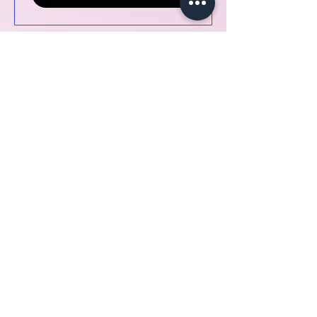
All4laser,
Parque Industrial Via Nova, R. dos
,
فيالونجا
2625-253
Caniços 31 33,
الهاتف:
+351 92 715 26 72
أو
+351 965 155
500
،
comercial@all4laser،
البريد الإلكتروني:
https://www.all4laser.com/aluguer-laser