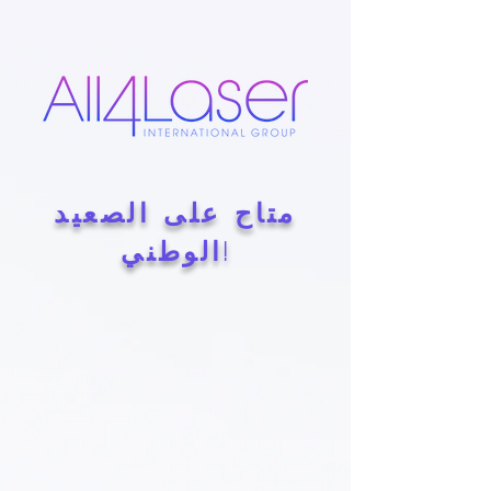
متاح على الصعيد
الوطني!