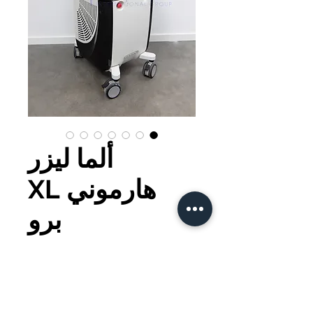
ألما ليزر
هارموني XL
برو
اشترِ الآن
ألما ليزر