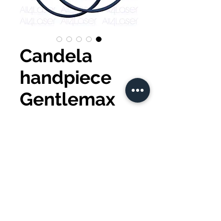
Candela
handpiece
Gentlemax
1.5 - 3 MM
اشترِ الآن
Política de privacidade
All4laser