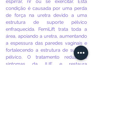
espirrar, rir ou se exercitar. Esta
condição é causada por uma perda
de força na uretra devido a uma
estrutura de suporte pélvico
enfraquecida. FemiLift trata toda a
área, apoiando a uretra, aumentando
a espessura das paredes vaginais e
fortalecendo a estrutura de suporte
pélvico. O tratamento reduz os
sintomas da IUE e restaura
eficazmente a continência urinária.
Indicações pós-menopausa
A mudança nos hormónios que
ocorre com a menopausa pode fazer
com que o revestimento da vagina se
torne mais fino, mais seco, menos
elástico e inflamado. FemiLift
rejuvenesce o revestimento vaginal,