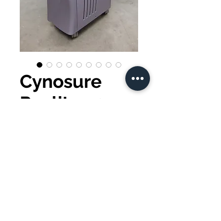
Cynosure
Revlite 2014
Sofortkauf
All4laser-Datenschutzrichtlinie
© 2025 ALL4LASER