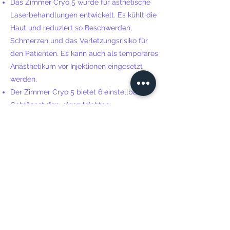
Das Zimmer Cryo 5 wurde für ästhetische
Laserbehandlungen entwickelt. Es kühlt die
Haut und reduziert so Beschwerden,
Schmerzen und das Verletzungsrisiko für
den Patienten. Es kann auch als temporäres
Anästhetikum vor Injektionen eingesetzt
werden.
Der Zimmer Cryo 5 bietet 6 einstellbare
Gebläsestufen, einen leichten
Behandlungsschlauch und eine freihändige
Bedienung. Der Cryo 5 wiegt ca. 55 kg und
ist 97 cm hoch, 33 cm breit und 46 cm lang.
Kaufen
All4laser-Datenschutzrichtlinie
© 2025 ALL4LASER