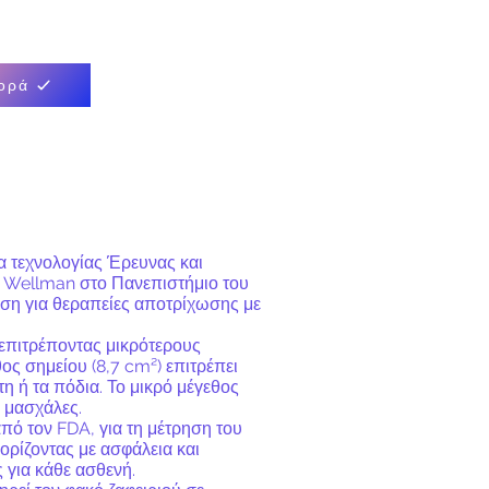
ορά
α τεχνολογίας Έρευνας και
ο Wellman στο Πανεπιστήμιο του
λύση για θεραπείες
αποτρίχωσης με
 επιτρέποντας μικρότερους
ς σημείου (8,7 cm²) επιτρέπει
η ή τα πόδια. Το μικρό μέγεθος
ι μασχάλες.
πό τον FDA, για τη μέτρηση του
ρίζοντας με ασφάλεια και
 για κάθε ασθενή.