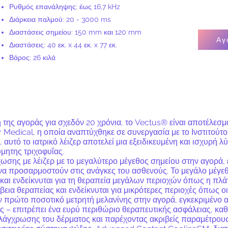
Ρυθμός επανάληψης: έως 16,7 kHz
Διάρκεια παλμού: 20 - 3000 ms
Διαστάσεις σημείου: 150 mm και 120 mm
Αγ
Διαστάσεις: 40 εκ. x 44 εκ. x 77 εκ.
Βάρος: 26 κιλά
της αγοράς για σχεδόν 20 χρόνια, το Vectus® είναι αποτέλεσμ
Medical, η οποία αναπτύχθηκε σε συνεργασία με το Ινστιτούτ
αυτό το ιατρικό λέιζερ αποτελεί μια εξειδικευμένη και ισχυρή 
ύμητης τριχοφυΐας.
χωσης με λέιζερ με το μεγαλύτερο μέγεθος σημείου στην αγορά,
 προσαρμοστούν στις ανάγκες του ασθενούς. Το μεγάλο μέγεθο
και ενδείκνυται για τη θεραπεία μεγάλων περιοχών όπως η πλάτ
βεια θεραπείας και ενδείκνυται για μικρότερες περιοχές όπως ο
 πρώτο ποσοτικό μετρητή μελανίνης στην αγορά, εγκεκριμένο α
– επιτρέπει ένα ευρύ περιθώριο θεραπευτικής ασφάλειας, καθο
λάγχρωσης του δέρματος και παρέχοντας ακριβείς παραμέτρους