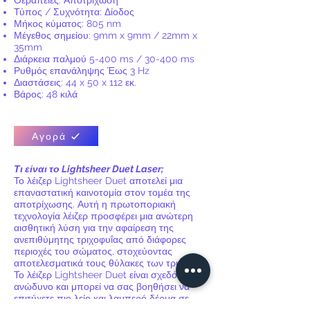
Θεραπείες: Αποτρίχωση
Τύπος / Συχνότητα: Δίοδος
Μήκος κύματος: 805 nm
Μέγεθος σημείου: 9mm x 9mm / 22mm x
35mm
Διάρκεια παλμού 5-400 ms / 30-400 ms
Ρυθμός επανάληψης Έως 3 Hz
Διαστάσεις: 44 x 50 x 112 εκ.
Βάρος: 48 κιλά
Αγορά
Φωτεινό Ντουέτο
Τι είναι το Lightsheer Duet Laser;
Το λέιζερ Lightsheer Duet αποτελεί μια
επαναστατική καινοτομία στον τομέα της
αποτρίχωσης. Αυτή η πρωτοποριακή
τεχνολογία λέιζερ προσφέρει μια ανώτερη
αισθητική λύση για την αφαίρεση της
ανεπιθύμητης τριχοφυΐας από διάφορες
περιοχές του σώματος, στοχεύοντας
αποτελεσματικά τους θύλακες των τριχών.
Το λέιζερ Lightsheer Duet είναι σχεδόν
ανώδυνο και μπορεί να σας βοηθήσει να
επιτύχετε πιο λείο και λαμπερό δέρμα σε