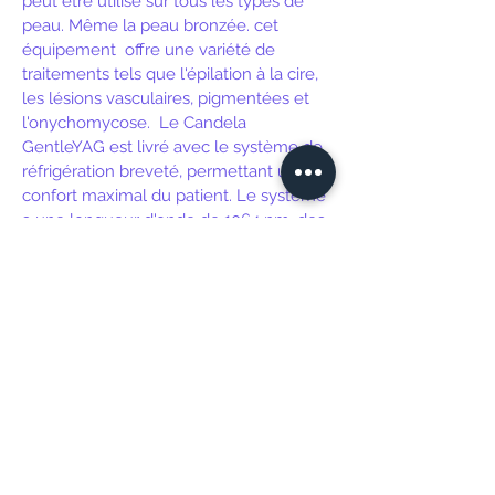
peut être utilisé sur tous les types de
peau. Même la peau bronzée. cet
équipement
offre une variété de
traitements tels que l'épilation à la cire,
les lésions vasculaires, pigmentées et
l'onychomycose.
Le Candela
GentleYAG est livré avec le système de
réfrigération breveté, permettant un
confort maximal du patient. Le système
a une longueur d'onde de 1064 nm, des
durées d'impulsion variables
​​
et
différentes tailles d'entretoises, de 1,5 à
18 mm.
Cet équipement a un
dispositif de
refroidissement
dynamique pour
maximiser la sécurité et le confort du
patient. Il peut également fonctionner
avec un équipement de réfrigération
(Zimmer) rendant le traitement
plus