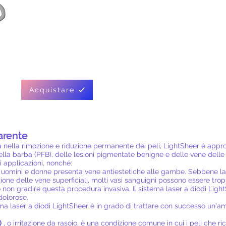
Acquistare
arente
ca nella rimozione e riduzione permanente dei peli, LightSheer è appr
ella barba (PFB), delle lesioni pigmentate benigne e delle vene delle
i applicazioni, nonché:
di uomini e donne presenta vene antiestetiche alle gambe. Sebbene la
zione delle vene superficiali, molti vasi sanguigni possono essere trop
ro non gradire questa procedura invasiva. Il sistema laser a diodi Lig
dolorose.
ema laser a diodi LightSheer è in grado di trattare con successo un
.
)
, o irritazione da rasoio, è una condizione comune in cui i peli che r